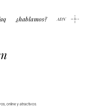
faq
¿hablamos?
ADN
en
os, online y atractivos.