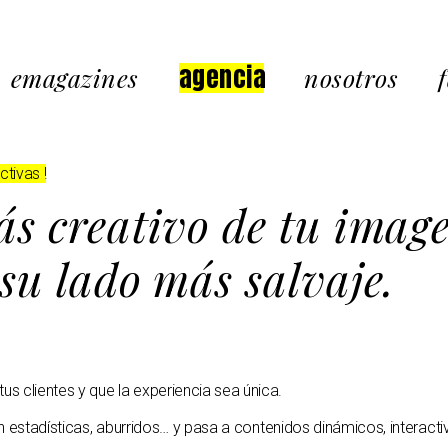
agencia
emagazines
nosotros
tivas !
Barceló Hotel Group
ás creativo de tu imag
Travelplan
 su lado más salvaje.
Special Tours
Leplan
Touring Club
Viva Tours
Mundosenior
 clientes y que la experiencia sea única.
Jolidey
n estadísticas, aburridos… y pasa a contenidos dinámicos, interactiv