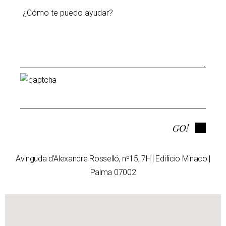
Please leave this field empty.
GO!
Avinguda d’Alexandre Rosselló, nº15, 7H
| Edificio Minaco |
Palma 07002