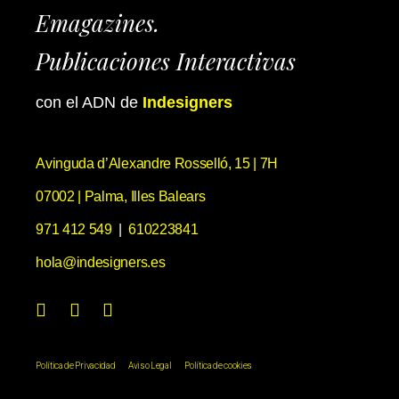
Emagazines.
Publicaciones Interactivas
con el ADN de
Indesigners
Avinguda d’Alexandre Rosselló, 15 | 7H
07002 | Palma, Illes Balears
971 412 549
|
610223841
hola@indesigners.es
Política de Privacidad
Aviso Legal
Política de cookies